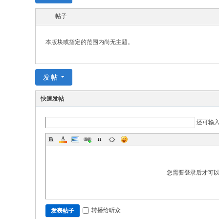
w.
帖子
ch
in
本版块或指定的范围内尚无主题。
az
ho
发帖
u.
cn
快速发帖
宗
还可输
旨
：
友
谊
您需要登录后才可
、
团
结
转播给听众
发表帖子