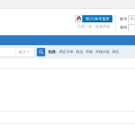
账号
只需一步，快速开始
密码
热搜:
周氏字辈
联谊
寻根
寻根问祖
周氏
帖子
搜
索