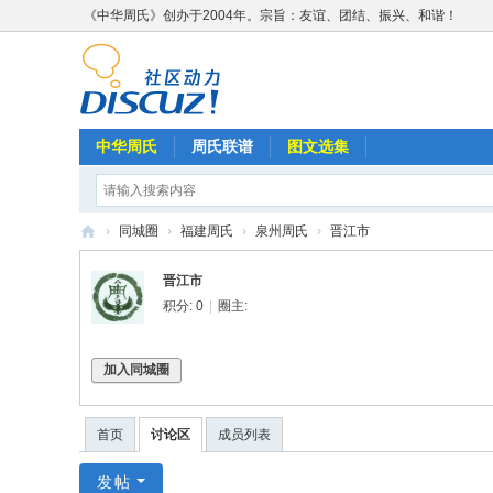
《中华周氏》创办于2004年。宗旨：友谊、团结、振兴、和谐！
中华周氏
周氏联谱
图文选集
›
同城圈
›
福建周氏
›
泉州周氏
›
晋江市
《
晋江市
中
积分: 0
|
圈主:
华
周
加入同城圈
氏
》
首页
讨论区
成员列表
w
发帖
w