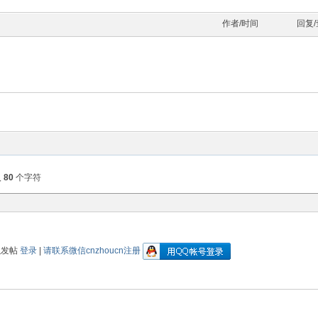
作者/时间
回复
入
80
个字符
以发帖
登录
|
请联系微信cnzhoucn注册