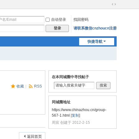
切
换
自动登录
找回密码
到
宽
请联系微信cnzhoucn注册
登录
版
快捷导航
在本同城圈中寻找帖子
搜索
收藏
|
RSS
同城圈地址
https://www.chinazhou.cn/group-
567-1.html
[
复制
]
周宸 创建于 2012-2-15
返回首页