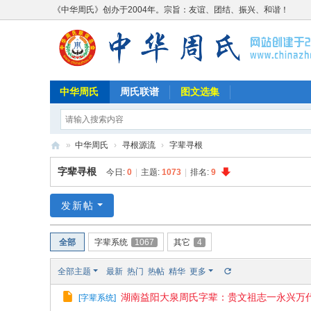
《中华周氏》创办于2004年。宗旨：友谊、团结、振兴、和谐！
中华周氏
周氏联谱
图文选集
»
中华周氏
›
寻根源流
›
字辈寻根
《
字辈寻根
今日:
0
|
主题:
1073
|
排名:
9
中
华
发新帖
周
全部
字辈系统
1067
其它
4
氏
》
全部主题
最新
热门
热帖
精华
更多
w
湖南益阳大泉周氏字辈：贵文祖志一永兴万
[
字辈系统
]
w