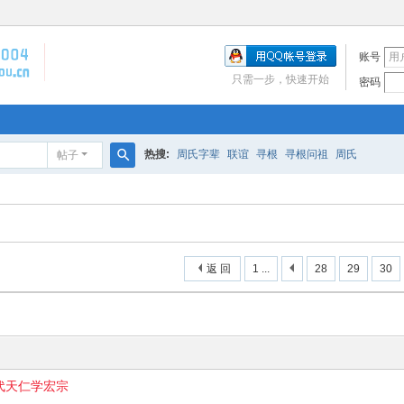
账号
只需一步，快速开始
密码
热搜:
周氏字辈
联谊
寻根
寻根问祖
周氏
帖子
搜
索
返 回
1 ...
28
29
30
代天仁学宏宗