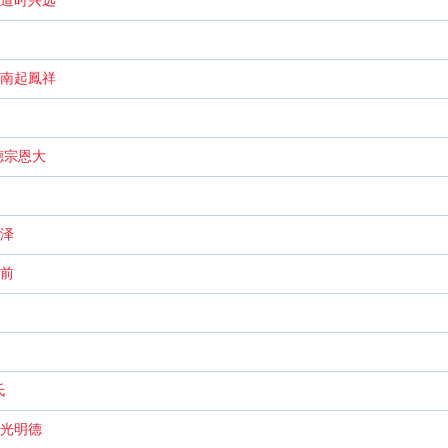
大道时兴远
汝南起鳳祥
德宗恩大
世泽
玉前
氏
大光明德