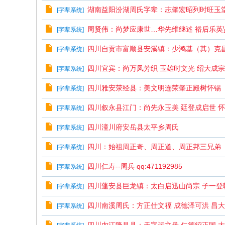
湖南益阳汾湖周氏字辈：志肇宏昭列时旺玉
[
字辈系统
]
w.
ch
周贤伟：尚梦应康世…华先维继述 裕后乐英
[
字辈系统
]
in
四川自贡市富顺县安溪镇：少鸿基（其）克
[
字辈系统
]
az
四川宜宾：尚万凤芳织 玉雄时文光 绍大成
ho
[
字辈系统
]
u.
四川雅安荥经县：美文明连荣肇正殿树怀锡
[
字辈系统
]
cn
四川叙永县江门：尚先永玉美 廷登成启世 
[
字辈系统
]
宗
四川潼川府安岳县太平乡周氏
旨
[
字辈系统
]
：
四川：始祖周正奇、周正道、周正邦三兄弟
[
字辈系统
]
友
四川仁寿--周兵 qq:471192985
[
字辈系统
]
谊
、
四川蓬安县巨龙镇：太白启迅山尚宗 子一登
[
字辈系统
]
团
四川南溪周氏：方正仕文福 成德泽可洪 昌
[
字辈系统
]
结