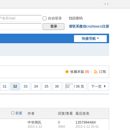
切
换
自动登录
找回密码
到
宽
请联系微信cnzhoucn注册
登录
版
快捷导航
收藏本版
(
8
)
|
订阅
31
32
33
34
35
36
/ 36 页
下一页
新窗
作者
回复/查看
最后发表
中华周氏
0
1357994484
2013-1-12
3584
2013-1-12 20:41