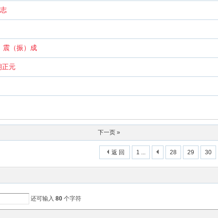
大志
）震（振）成
朝正元
下一页 »
返 回
1 ...
28
29
30
还可输入
80
个字符