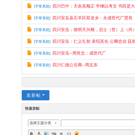
四川巴中：天命其顺正 学继以考文 书田是
[
字辈系统
]
四川安岳县石羊区双龙乡：永成世代广贤良
[
字辈系统
]
四川安岳：德明天兴顺，启士（世）上（尚
[
字辈系统
]
四川安岳：仁义礼智 承绍其先 公卿忠信 廷
[
字辈系统
]
四川安岳--周世忠：成世代广
[
字辈系统
]
四川仁德公后裔--周志东
[
字辈系统
]
发新帖
快速发帖
选择主题分类