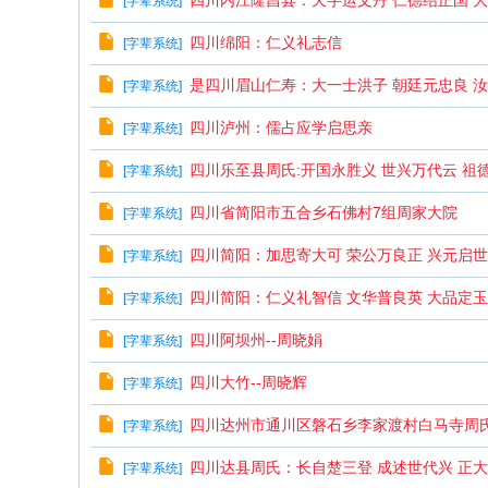
四川内江隆昌县：天字运文丹 仁德绍正国 
[
字辈系统
]
、
振
四川绵阳：仁义礼志信
[
字辈系统
]
兴
是四川眉山仁寿：大一士洪子 朝廷元忠良 
[
字辈系统
]
、
四川泸州：儒占应学启思亲
[
字辈系统
]
和
谐
四川乐至县周氏:开国永胜义 世兴万代云 祖
[
字辈系统
]
！
四川省简阳市五合乡石佛村7组周家大院
[
字辈系统
]
四川简阳：加思寄大可 荣公万良正 兴元启
[
字辈系统
]
四川简阳：仁义礼智信 文华普良英 大品定
[
字辈系统
]
四川阿坝州--周晓娟
[
字辈系统
]
四川大竹--周晓辉
[
字辈系统
]
四川达州市通川区磐石乡李家渡村白马寺周
[
字辈系统
]
四川达县周氏：长自楚三登 成述世代兴 正
[
字辈系统
]