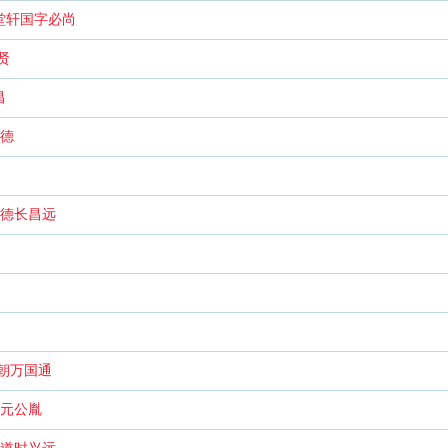
堂轩国字必尚
贤
昌
宗德
怀德长昌远
朝万国通
大元公胤