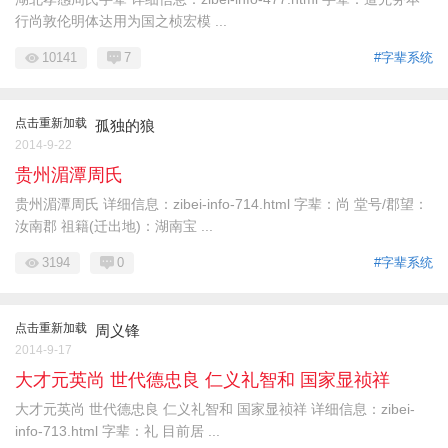
行尚敦伦明体达用为国之桢宏模 ...
10141
7
#字辈系统
点击重新加载
孤独的狼
2014-9-22
贵州湄潭周氏
贵州湄潭周氏 详细信息：zibei-info-714.html 字辈：尚 堂号/郡望：
汝南郡 祖籍(迁出地)：湖南宝 ...
3194
0
#字辈系统
点击重新加载
周义锋
2014-9-17
大才元英尚 世代德忠良 仁义礼智和 国家显祯祥
大才元英尚 世代德忠良 仁义礼智和 国家显祯祥 详细信息：zibei-
info-713.html 字辈：礼 目前居 ...