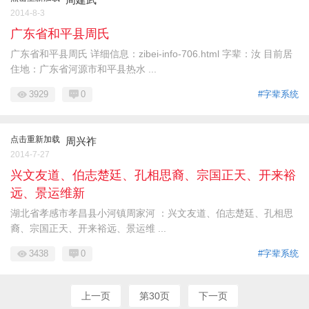
2014-8-3
广东省和平县周氏
广东省和平县周氏 详细信息：zibei-info-706.html 字辈：汝 目前居
住地：广东省河源市和平县热水 ...
3929
0
#字辈系统
点击重新加载
周兴祚
2014-7-27
兴文友道、伯志楚廷、孔相思裔、宗国正天、开来裕
远、景运维新
湖北省孝感市孝昌县小河镇周家河 ：兴文友道、伯志楚廷、孔相思
裔、宗国正天、开来裕远、景运维 ...
3438
0
#字辈系统
上一页
第30页
下一页