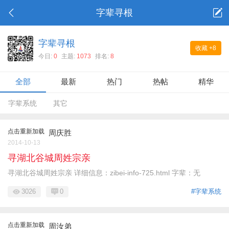
字辈寻根
字辈寻根
收藏
+8
今日:
0
主题:
1073
排名:
8
全部
最新
热门
热帖
精华
字辈系统
其它
点击重新加载
周庆胜
2014-10-13
寻湖北谷城周姓宗亲
寻湖北谷城周姓宗亲 详细信息：zibei-info-725.html 字辈：无
3026
0
#字辈系统
点击重新加载
周汝弟