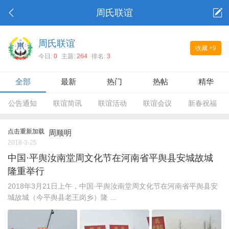
周氏联谊
周氏联谊
收藏
+9
今日:
0
主题:
264
排名:
3
全部
最新
热门
热帖
精华
公告通知
联谊简讯
联谊活动
联谊会议
新春祝福
点击重新加载
周顺明
2018-3-25
中国·平舆汝南堂周文化节在河南省平舆县安城故城
隆重举行
2018年3月21日上午，中国·平舆汝南堂周文化节在河南省平舆县安
城故城（今平舆县老王岗乡）隆 ...