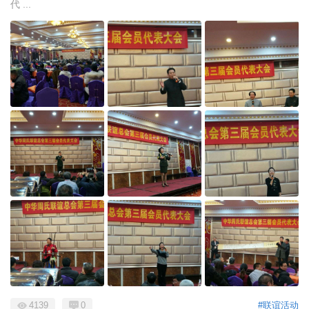
代 ...
4139
0
#联谊活动