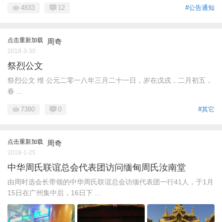
4833
12
#公告通知
点击重新加载
周奇
2018-3-30
祭烈公文
祭烈公文 维 公元二零一八年三月二十一日，岁在戊戌，二月初五，
春 ...
7380
0
#其它
点击重新加载
周奇
2018-1-25
中华周氏联谊总会代表团访问缅甸周氏汝南堂
由周时选会长带领的中华周氏联谊总会访缅代表团一行41人，于1月
15日在广州集中后，16日下 ...