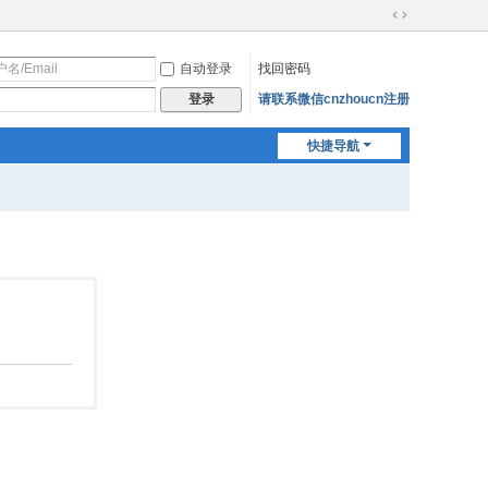
切
换
自动登录
找回密码
到
宽
请联系微信cnzhoucn注册
登录
版
快捷导航