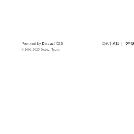
Powered by
Discuz!
X3.5
网站手机版
|
《中
© 2001-2025
Discuz! Team
.