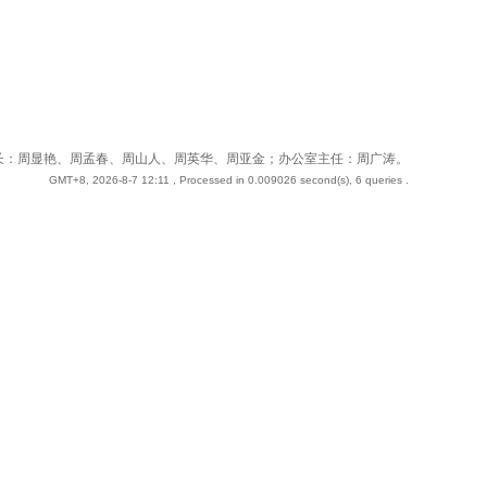
 站长：周奇；副站长：周显艳、周孟春、周山人、周英华、周亚金；办公室主任：周广涛。
GMT+8, 2026-8-7 12:11
, Processed in 0.009026 second(s), 6 queries .