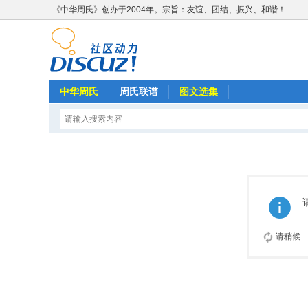
《中华周氏》创办于2004年。宗旨：友谊、团结、振兴、和谐！
中华周氏
周氏联谱
图文选集
请稍候...