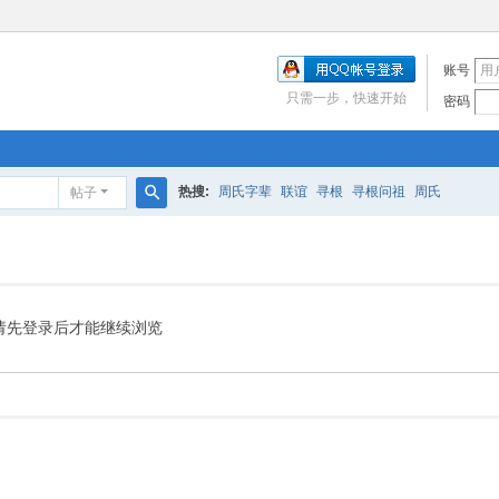
账号
只需一步，快速开始
密码
热搜:
周氏字辈
联谊
寻根
寻根问祖
周氏
帖子
搜
索
请先登录后才能继续浏览