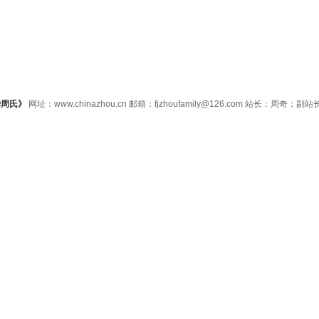
华周氏》
网址：www.chinazhou.cn 邮箱：fjzhoufamily@126.com