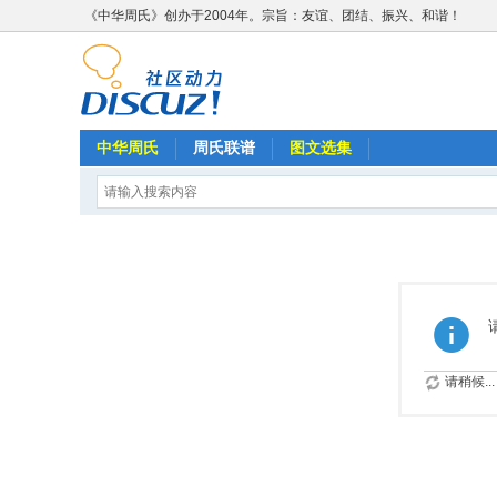
《中华周氏》创办于2004年。宗旨：友谊、团结、振兴、和谐！
中华周氏
周氏联谱
图文选集
请稍候...