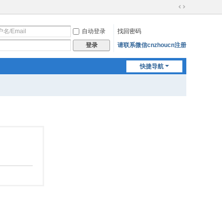
切
换
自动登录
找回密码
到
宽
请联系微信cnzhoucn注册
登录
版
快捷导航