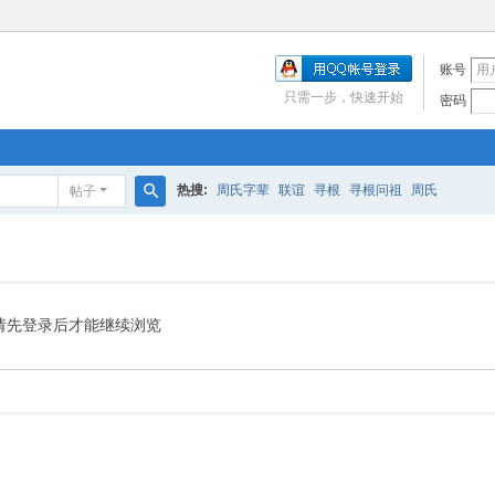
账号
只需一步，快速开始
密码
热搜:
周氏字辈
联谊
寻根
寻根问祖
周氏
帖子
搜
索
请先登录后才能继续浏览