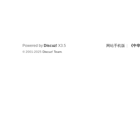
Powered by
Discuz!
X3.5
网站手机版
|
《中
© 2001-2025
Discuz! Team
.