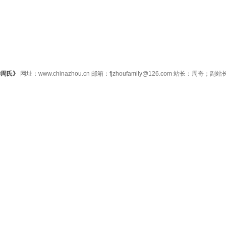
华周氏》
网址：www.chinazhou.cn 邮箱：fjzhoufamily@126.com