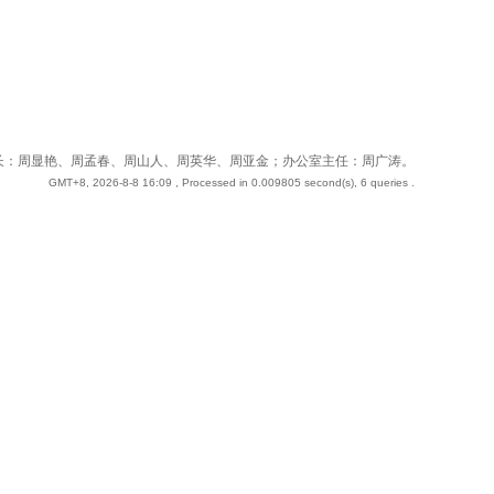
 站长：周奇；副站长：周显艳、周孟春、周山人、周英华、周亚金；办公室主任：周广涛。
GMT+8, 2026-8-8 16:09
, Processed in 0.009805 second(s), 6 queries .