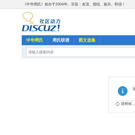
《中华周氏》创办于2004年。宗旨：友谊、团结、振兴、和谐！
中华周氏
周氏联谱
图文选集
请稍候...