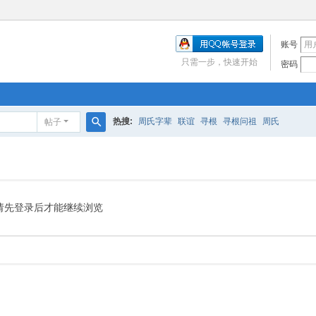
账号
只需一步，快速开始
密码
热搜:
周氏字辈
联谊
寻根
寻根问祖
周氏
帖子
搜
索
请先登录后才能继续浏览