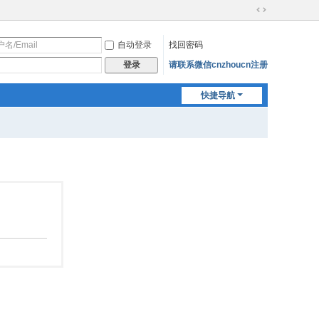
切
换
自动登录
找回密码
到
宽
请联系微信cnzhoucn注册
登录
版
快捷导航