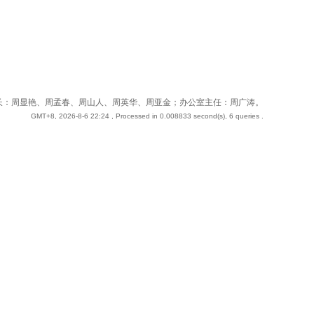
 站长：周奇；副站长：周显艳、周孟春、周山人、周英华、周亚金；办公室主任：周广涛。
GMT+8, 2026-8-6 22:24
, Processed in 0.008833 second(s), 6 queries .