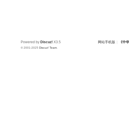
Powered by
Discuz!
X3.5
网站手机版
|
《中
© 2001-2025
Discuz! Team
.