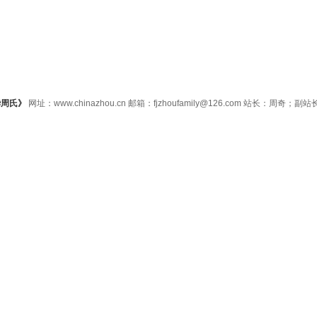
华周氏》
网址：www.chinazhou.cn 邮箱：fjzhoufamily@126.com