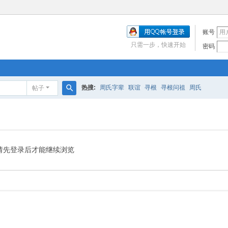
账号
只需一步，快速开始
密码
热搜:
周氏字辈
联谊
寻根
寻根问祖
周氏
帖子
搜
索
请先登录后才能继续浏览