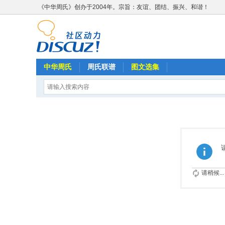
《中华周氏》创办于2004年。宗旨：友谊、团结、振兴、和谐！
中华周氏
周氏联谱
图文选集
请稍候...