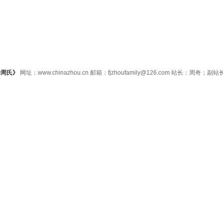
华周氏》
网址：www.chinazhou.cn 邮箱：fjzhoufamily@126.com