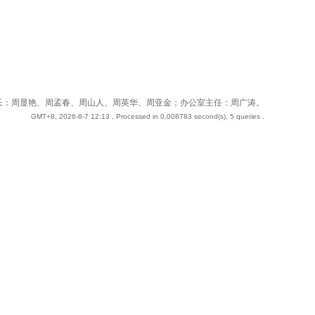
 站长：周奇；副站长：周显艳、周孟春、周山人、周英华、周亚金；办公室主任：周广涛。
GMT+8, 2026-8-7 12:13
, Processed in 0.008783 second(s), 5 queries .