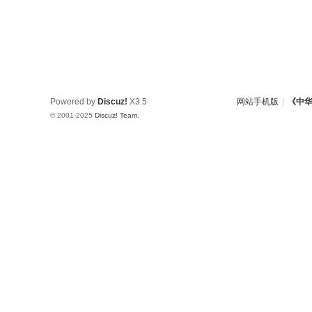
Powered by
Discuz!
X3.5
网站手机版
|
《中
© 2001-2025
Discuz! Team
.