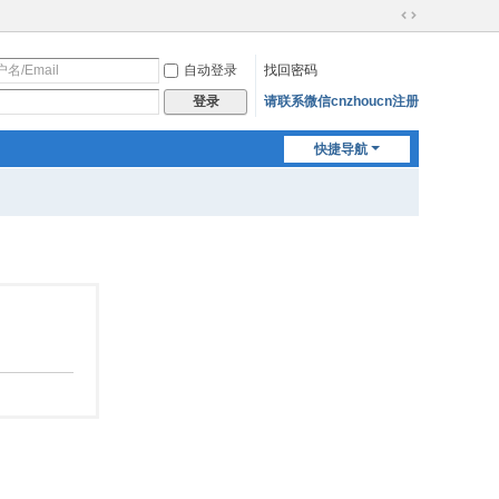
切
换
自动登录
找回密码
到
宽
请联系微信cnzhoucn注册
登录
版
快捷导航