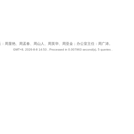
 站长：周奇；副站长：周显艳、周孟春、周山人、周英华、周亚金；办公室主任：周广涛。
GMT+8, 2026-8-8 14:53
, Processed in 0.007963 second(s), 5 queries .