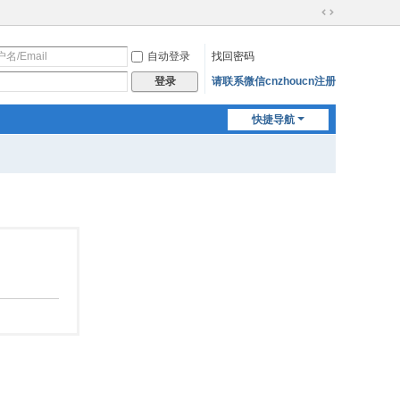
切
换
自动登录
找回密码
到
宽
请联系微信cnzhoucn注册
登录
版
快捷导航