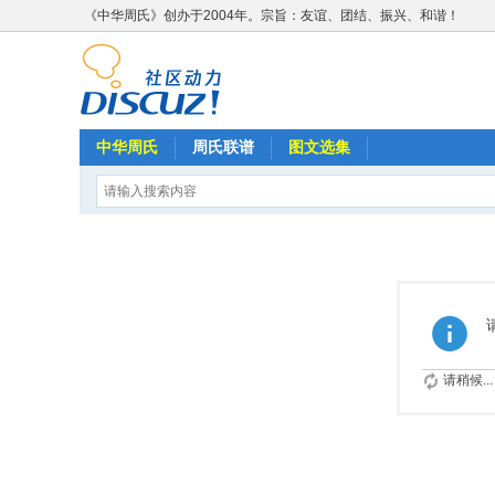
《中华周氏》创办于2004年。宗旨：友谊、团结、振兴、和谐！
中华周氏
周氏联谱
图文选集
请稍候...