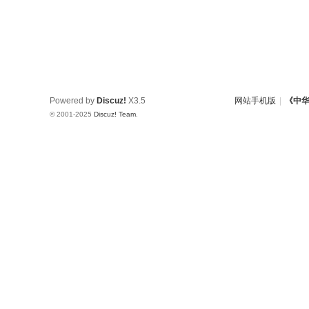
Powered by
Discuz!
X3.5
网站手机版
|
《中
© 2001-2025
Discuz! Team
.