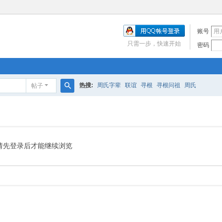
账号
只需一步，快速开始
密码
热搜:
周氏字辈
联谊
寻根
寻根问祖
周氏
帖子
搜
索
请先登录后才能继续浏览