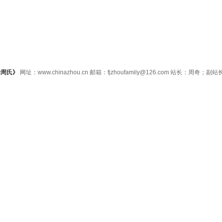
华周氏》
网址：www.chinazhou.cn 邮箱：fjzhoufamily@126.com