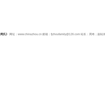
华周氏》
网址：www.chinazhou.cn 邮箱：fjzhoufamily@126.com