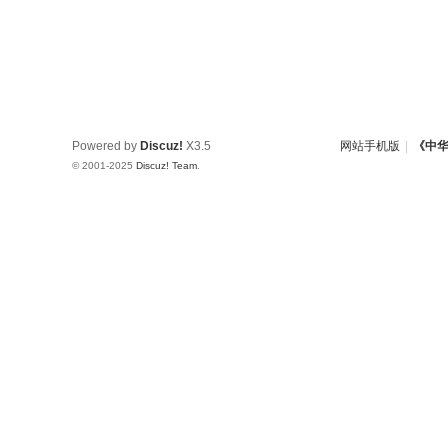
Powered by
Discuz!
X3.5
网站手机版
|
《中
© 2001-2025
Discuz! Team
.