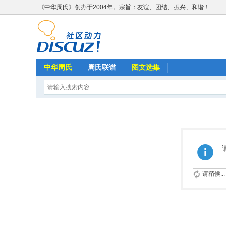
《中华周氏》创办于2004年。宗旨：友谊、团结、振兴、和谐！
中华周氏
周氏联谱
图文选集
请稍候...