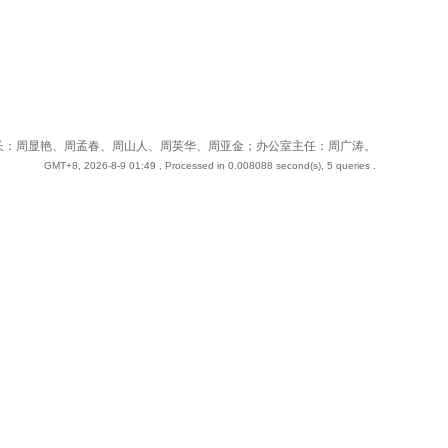
 站长：周奇；副站长：周显艳、周孟春、周山人、周英华、周亚金；办公室主任：周广涛。
GMT+8, 2026-8-9 01:49
, Processed in 0.008088 second(s), 5 queries .