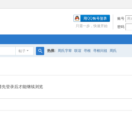
账号
只需一步，快速开始
密码
热搜:
周氏字辈
联谊
寻根
寻根问祖
周氏
帖子
搜
索
请先登录后才能继续浏览