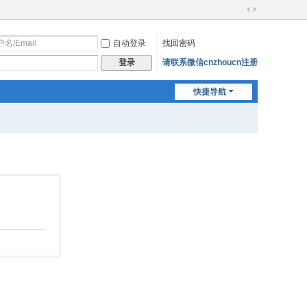
切
换
自动登录
找回密码
到
宽
请联系微信cnzhoucn注册
登录
版
快捷导航