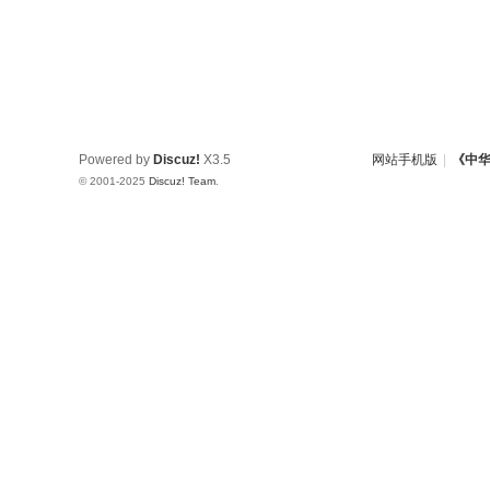
Powered by
Discuz!
X3.5
网站手机版
|
《中
© 2001-2025
Discuz! Team
.