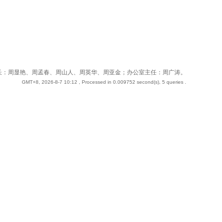
 站长：周奇；副站长：周显艳、周孟春、周山人、周英华、周亚金；办公室主任：周广涛。
GMT+8, 2026-8-7 10:12
, Processed in 0.009752 second(s), 5 queries .