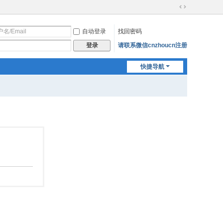
切
换
自动登录
找回密码
到
宽
请联系微信cnzhoucn注册
登录
版
快捷导航