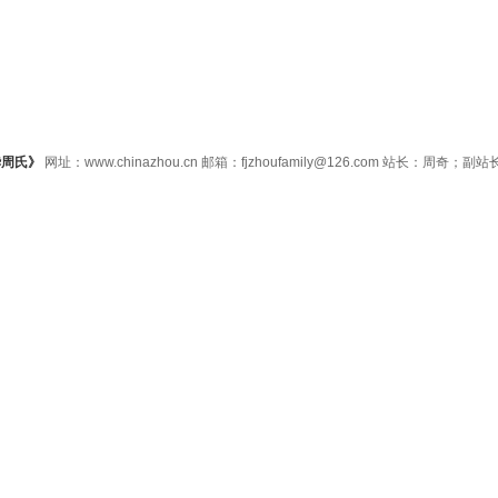
华周氏》
网址：www.chinazhou.cn 邮箱：fjzhoufamily@126.com