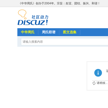
《中华周氏》创办于2004年。宗旨：友谊、团结、振兴、和谐！
中华周氏
周氏联谱
图文选集
请稍候...