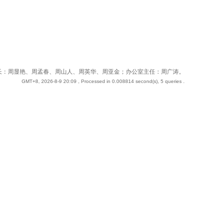
 站长：周奇；副站长：周显艳、周孟春、周山人、周英华、周亚金；办公室主任：周广涛。
GMT+8, 2026-8-9 20:09
, Processed in 0.008814 second(s), 5 queries .