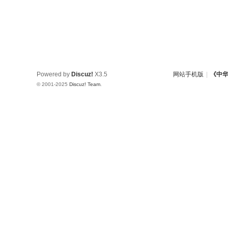
Powered by
Discuz!
X3.5
网站手机版
|
《中
© 2001-2025
Discuz! Team
.