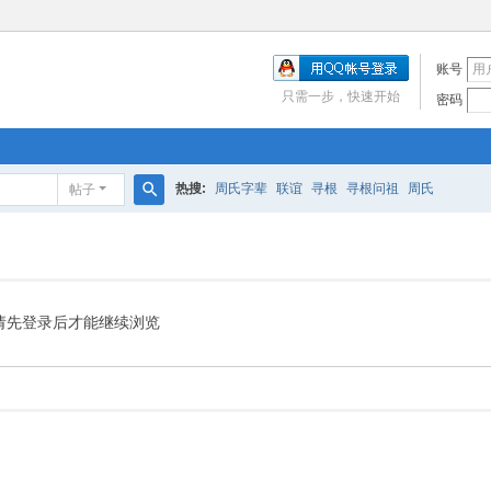
账号
只需一步，快速开始
密码
热搜:
周氏字辈
联谊
寻根
寻根问祖
周氏
帖子
搜
索
请先登录后才能继续浏览