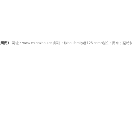
华周氏》
网址：www.chinazhou.cn 邮箱：fjzhoufamily@126.com