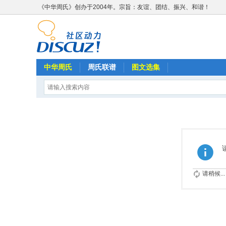
《中华周氏》创办于2004年。宗旨：友谊、团结、振兴、和谐！
中华周氏
周氏联谱
图文选集
请稍候...