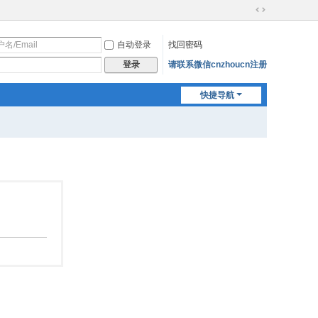
切
换
自动登录
找回密码
到
宽
请联系微信cnzhoucn注册
登录
版
快捷导航