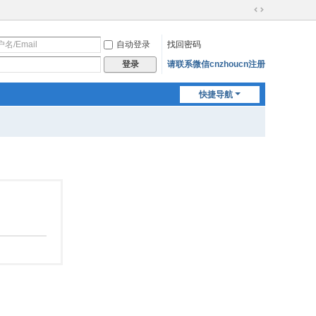
切
换
自动登录
找回密码
到
宽
请联系微信cnzhoucn注册
登录
版
快捷导航