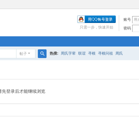
账号
只需一步，快速开始
密码
热搜:
周氏字辈
联谊
寻根
寻根问祖
周氏
帖子
搜
索
请先登录后才能继续浏览