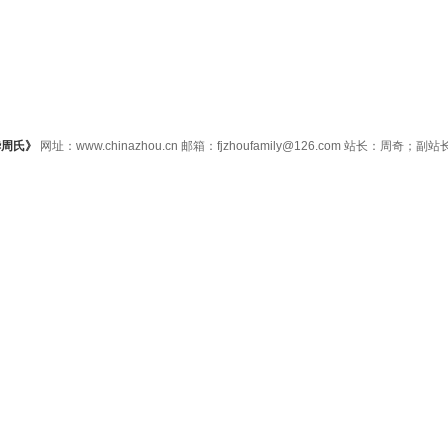
华周氏》
网址：www.chinazhou.cn 邮箱：fjzhoufamily@126.com