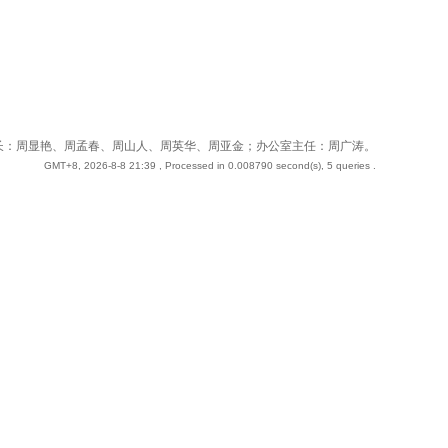
 站长：周奇；副站长：周显艳、周孟春、周山人、周英华、周亚金；办公室主任：周广涛。
GMT+8, 2026-8-8 21:39
, Processed in 0.008790 second(s), 5 queries .