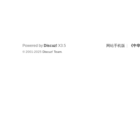
Powered by
Discuz!
X3.5
网站手机版
|
《中
© 2001-2025
Discuz! Team
.