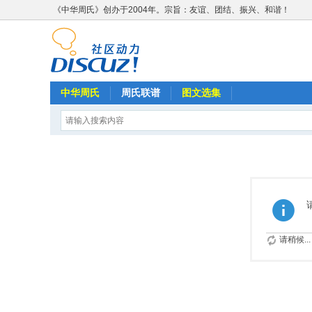
《中华周氏》创办于2004年。宗旨：友谊、团结、振兴、和谐！
中华周氏
周氏联谱
图文选集
请稍候...