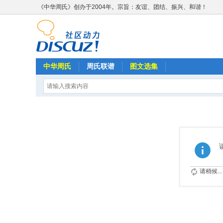
《中华周氏》创办于2004年。宗旨：友谊、团结、振兴、和谐！
中华周氏
周氏联谱
图文选集
请稍候...