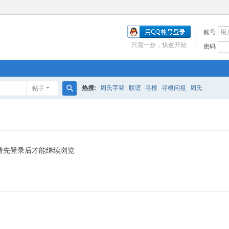
账号
只需一步，快速开始
密码
热搜:
周氏字辈
联谊
寻根
寻根问祖
周氏
帖子
搜
索
请先登录后才能继续浏览