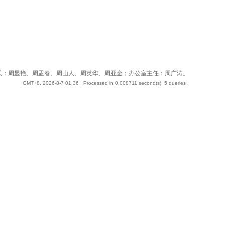
 站长：周奇；副站长：周显艳、周孟春、周山人、周英华、周亚金；办公室主任：周广涛。
GMT+8, 2026-8-7 01:36
, Processed in 0.008711 second(s), 5 queries .