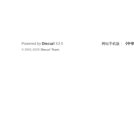
Powered by
Discuz!
X3.5
网站手机版
|
《中
© 2001-2025
Discuz! Team
.