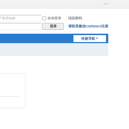
切
换
自动登录
找回密码
到
宽
请联系微信cnzhoucn注册
登录
版
快捷导航