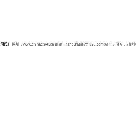
华周氏》
网址：www.chinazhou.cn 邮箱：fjzhoufamily@126.com