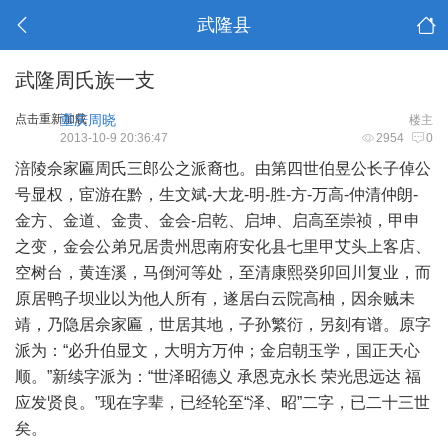
武隆县
武隆周氏族一支
点击重新加载
重庆周晓
楼主
2013-10-9 20:36:47
2954
0
涪陵佘家匾周氏三郎公之派裔也。由第四世伯昱公长子倬公
号显权，宦游在黔，生文斌-大龙-明-胜-方-万高-仲清仲朗-
金方、金道、金贵、金会-启乾、启坤、启高至崇祯，甲申
之变，金会公弟兄居贵州思南府安化县七里甲艾头上客店、
空树台，黄连溪，马倒河等处，至清康熙癸卯回川复业，而
原居鸭子坝业以为他人所有，遂居白云院高柚，因余贼未
靖，乃隐居佘家匾，世居其地，子孙繁衍，另刻有谱。原字
派为：“必升伯显文，大明方万仲；金启朝玉学，国正天心
顺。”新续字派为：“世泽昭德义 承恩克永长 荣光思远达 福
应发贤良。”现在字辈，已经轮至“泽、昭”二字，已二十三世
矣。