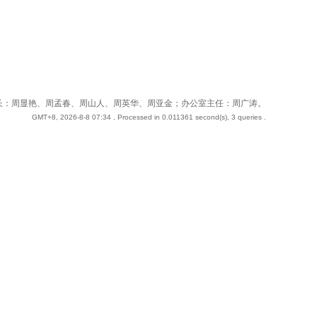
 站长：周奇；副站长：周显艳、周孟春、周山人、周英华、周亚金；办公室主任：周广涛。
GMT+8, 2026-8-8 07:34
, Processed in 0.011361 second(s), 3 queries .