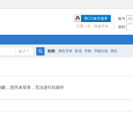
账号
只需一步，快速开始
密码
热搜:
周氏字辈
联谊
寻根
寻根问祖
周氏
帖子
搜
索
抱歉，您尚未登录，无法进行此操作