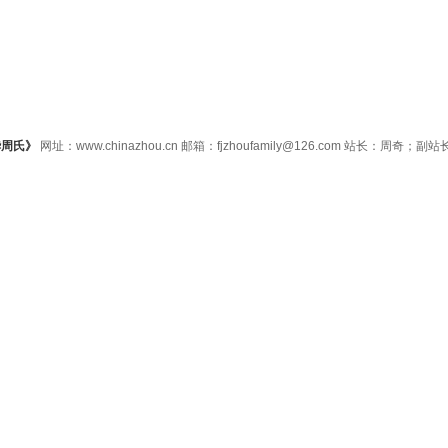
华周氏》
网址：www.chinazhou.cn 邮箱：fjzhoufamily@126.com