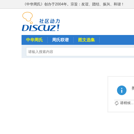
《中华周氏》创办于2004年。宗旨：友谊、团结、振兴、和谐！
中华周氏
周氏联谱
图文选集
请稍候...