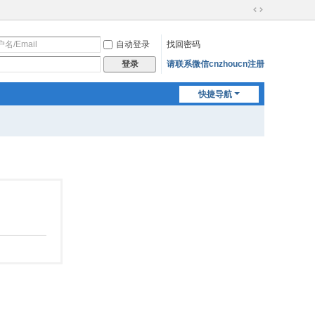
切
换
自动登录
找回密码
到
宽
请联系微信cnzhoucn注册
登录
版
快捷导航