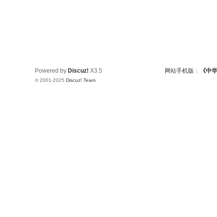
Powered by
Discuz!
X3.5
网站手机版
|
《中
© 2001-2025
Discuz! Team
.