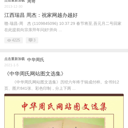
点击重新加载
周奇
2013-12-30
江西瑞昌 周杰：祝家网越办越好
赣-瑞昌-周 杰 (1109845096) 10:37:29 春节将至,吾元月二号回家
在此提前向宗亲拜年问好!并向 ...
4225
3
点击重新加载
中华周氏
2021-1-5
《中华周氏网站图文选集》
《中华周氏网站图文选集》历经六年终于辑成付梓。全书912
页、图片841张、彩色印制，分上下两 ...