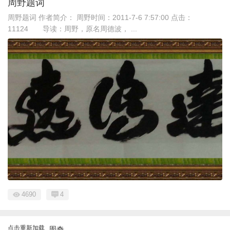
周野题词
周野题词 作者简介： 周野时间：2011-7-6 7:57:00 点击：
11124 导读：周野，原名周德波， ...
4690
4
点击重新加载
周奇