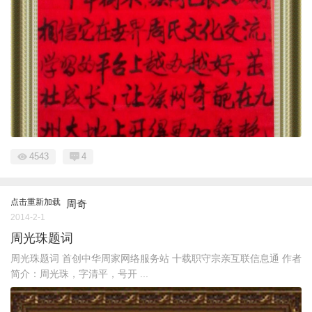
4543
4
点击重新加载
周奇
2014-2-1
周光珠题词
周光珠题词 首创中华周家网络服务站 十载职守宗亲互联信息通 作者
简介：周光珠，字清平，号开 ...