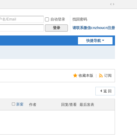
切
换
自动登录
找回密码
到
宽
请联系微信cnzhoucn注册
登录
版
快捷导航
收藏本版
|
订阅
返 回
新窗
作者
回复/查看
最后发表