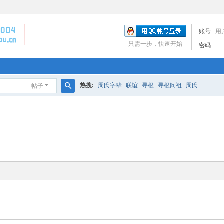
账号
只需一步，快速开始
密码
热搜:
周氏字辈
联谊
寻根
寻根问祖
周氏
帖子
搜
索