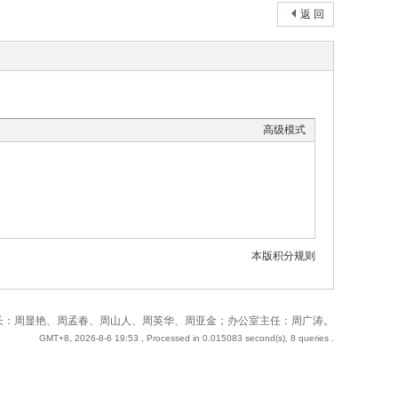
返 回
高级模式
本版积分规则
 站长：周奇；副站长：周显艳、周孟春、周山人、周英华、周亚金；办公室主任：周广涛。
GMT+8, 2026-8-6 19:53
, Processed in 0.015083 second(s), 8 queries .