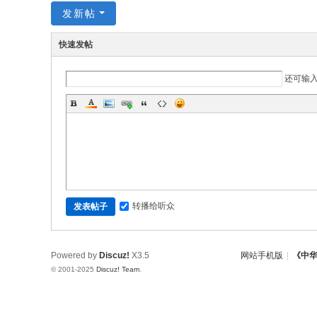
发新帖
w.
ch
快速发帖
in
az
还可输
ho
u.
cn
宗
旨
：
转播给听众
发表帖子
友
谊
Powered by
Discuz!
X3.5
网站手机版
|
《中
、
© 2001-2025
Discuz! Team
.
团
结