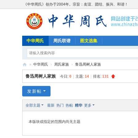
《中华周氏》创办于2004年。宗旨：友谊、团结、振兴、和谐！
中华周氏
周氏联谱
图文选集
»
中华周氏
›
周氏家族
›
鲁迅周树人家族
《
鲁迅周树人家族
今日:
0
|
主题:
14
|
排名:
131
中
华
发新帖
周
全部主题
最新
热门
热帖
精华
更多
氏
》
本版块或指定的范围内尚无主题
w
w