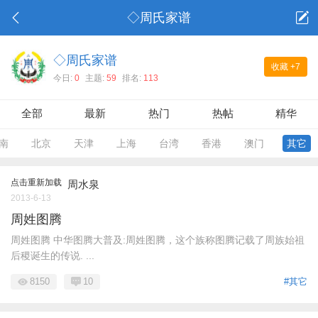
◇周氏家谱
◇周氏家谱
收藏
+7
今日:
0
主题:
59
排名:
113
全部
最新
热门
热帖
精华
南
北京
天津
上海
台湾
香港
澳门
其它
点击重新加载
周水泉
2013-6-13
周姓图腾
周姓图腾 中华图腾大普及:周姓图腾，这个族称图腾记载了周族始祖
后稷诞生的传说. ...
8150
10
#其它