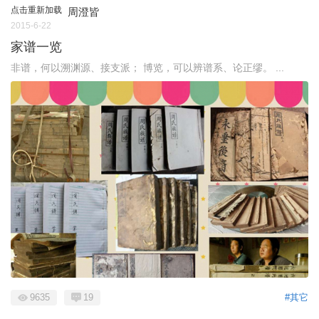
点击重新加载
周澄皆
2015-6-22
家谱一览
非谱，何以溯渊源、接支派； 博览，可以辨谱系、论正缪。 ...
9635
19
#其它