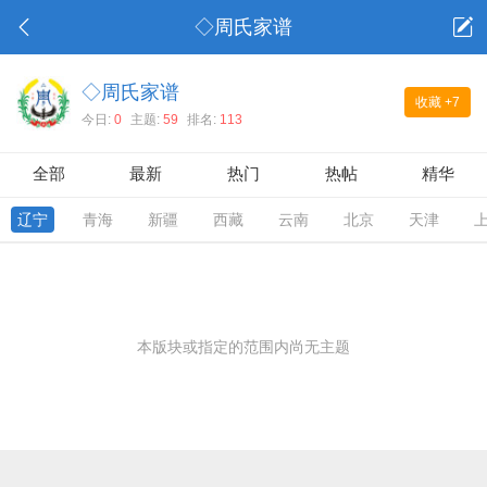
◇周氏家谱
◇周氏家谱
收藏
+7
今日:
0
主题:
59
排名:
113
全部
最新
热门
热帖
精华
辽宁
青海
新疆
西藏
云南
北京
天津
本版块或指定的范围内尚无主题