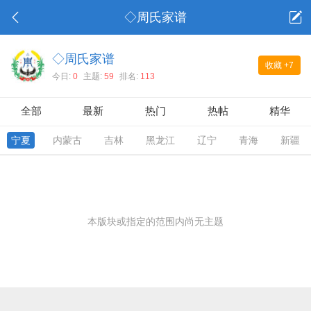
◇周氏家谱
◇周氏家谱
收藏
+7
今日:
0
主题:
59
排名:
113
全部
最新
热门
热帖
精华
宁夏
内蒙古
吉林
黑龙江
辽宁
青海
新疆
本版块或指定的范围内尚无主题