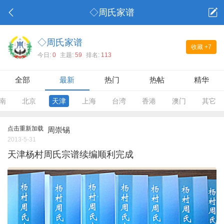
◇周氏家谱
◇周氏家谱
收藏
+7
今日:
0
主题:
59
排名:
113
全部
最新
热门
热帖
精华
南
北京
天津
上海
台湾
香港
澳门
其它
点击重新加载
周崇锡
2013-5-31
天津杨村周氏宗谱续编顺利完成