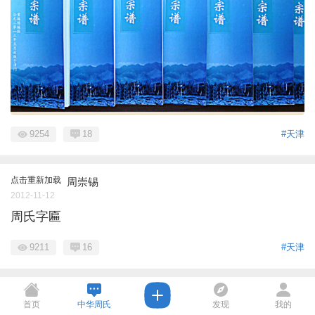
9254
18
#天津
点击重新加载
周崇锡
2012-11-12
周氏字匾
9211
16
#天津
首页
中华周氏
发现
我的