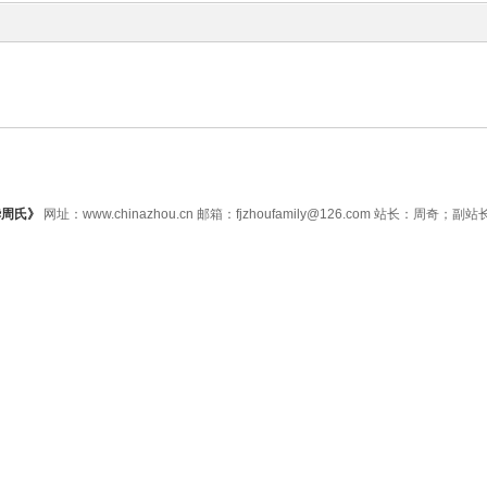
华周氏》
网址：www.chinazhou.cn 邮箱：fjzhoufamily@126.com