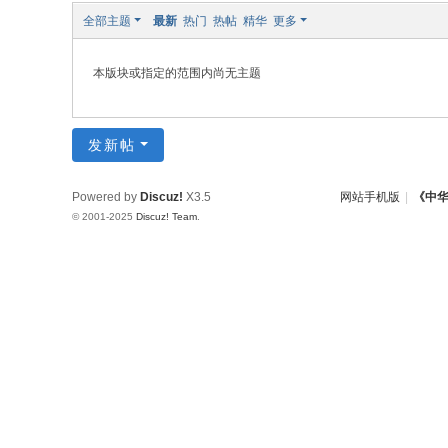
w.
全部主题
最新
热门
热帖
精华
更多
ch
本版块或指定的范围内尚无主题
in
az
ho
发新帖
u.
cn
Powered by
Discuz!
X3.5
网站手机版
|
《中
© 2001-2025
Discuz! Team
.
宗
旨
：
友
谊
、
团
结