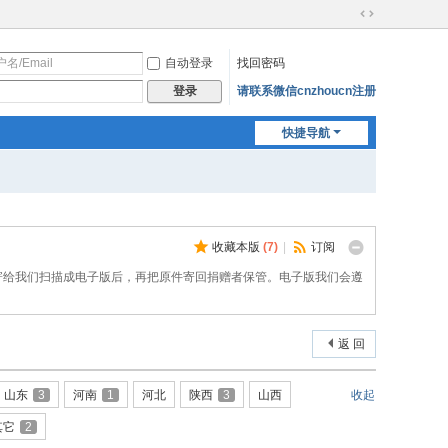
切
换
自动登录
找回密码
到
宽
请联系微信cnzhoucn注册
登录
版
快捷导航
收藏本版
(
7
)
|
订阅
寄给我们扫描成电子版后，再把原件寄回捐赠者保管。电子版我们会遵
返 回
山东
3
河南
1
河北
陕西
3
山西
收起
其它
2