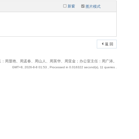
新窗
图片模式
返 回
 站长：周奇；副站长：周显艳、周孟春、周山人、周英华、周亚金；办公室主任：周广涛。
GMT+8, 2026-8-8 01:53
, Processed in 0.016322 second(s), 11 queries .