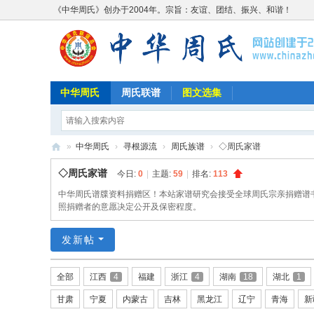
《中华周氏》创办于2004年。宗旨：友谊、团结、振兴、和谐！
中华周氏
周氏联谱
图文选集
»
中华周氏
›
寻根源流
›
周氏族谱
›
◇周氏家谱
《
◇周氏家谱
今日:
0
|
主题:
59
|
排名:
113
中
中华周氏谱牒资料捐赠区！本站家谱研究会接受全球周氏宗亲捐赠谱
华
照捐赠者的意愿决定公开及保密程度。
周
发新帖
氏
》
全部
江西
4
福建
浙江
4
湖南
18
湖北
1
w
甘肃
宁夏
内蒙古
吉林
黑龙江
辽宁
青海
新
w