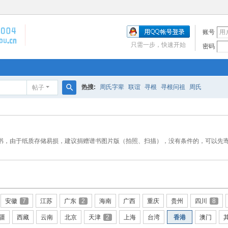
账号
只需一步，快速开始
密码
热搜:
周氏字辈
联谊
寻根
寻根问祖
周氏
帖子
搜
索
书，由于纸质存储易损，建议捐赠谱书图片版（拍照、扫描），没有条件的，可以先
安徽
7
江苏
广东
2
海南
广西
重庆
贵州
四川
8
疆
西藏
云南
北京
天津
2
上海
台湾
香港
澳门