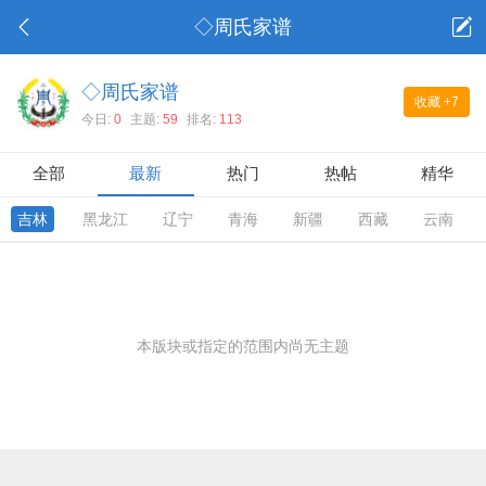
◇周氏家谱
◇周氏家谱
收藏
+7
今日:
0
主题:
59
排名:
113
全部
最新
热门
热帖
精华
吉林
黑龙江
辽宁
青海
新疆
西藏
云南
本版块或指定的范围内尚无主题