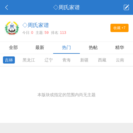
◇周氏家谱
◇周氏家谱
收藏
+7
今日:
0
主题:
59
排名:
113
全部
最新
热门
热帖
精华
吉林
黑龙江
辽宁
青海
新疆
西藏
云南
本版块或指定的范围内尚无主题