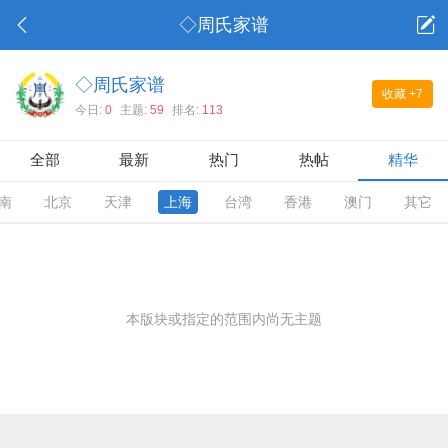
◇周氏家谱
◇周氏家谱
收藏
+7
今日:
0
主题:
59
排名:
113
全部
最新
热门
热帖
精华
南
北京
天津
上海
台湾
香港
澳门
其它
本版块或指定的范围内尚无主题