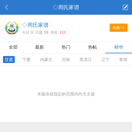
◇周氏家谱
◇周氏家谱
收藏
+7
今日:
0
主题:
59
排名:
113
全部
最新
热门
热帖
精华
甘肃
宁夏
内蒙古
吉林
黑龙江
辽宁
青海
本版块或指定的范围内尚无主题