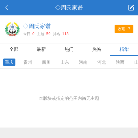
◇周氏家谱
◇周氏家谱
收藏
+7
今日:
0
主题:
59
排名:
113
全部
最新
热门
热帖
精华
重庆
贵州
四川
山东
河南
河北
陕西
本版块或指定的范围内尚无主题