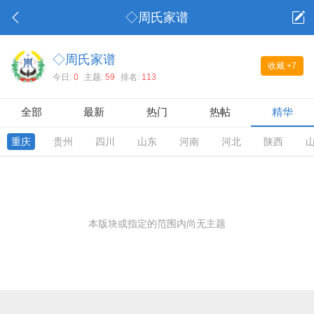
◇周氏家谱
◇周氏家谱
收藏
+7
今日:
0
主题:
59
排名:
113
全部
最新
热门
热帖
精华
重庆
贵州
四川
山东
河南
河北
陕西
本版块或指定的范围内尚无主题