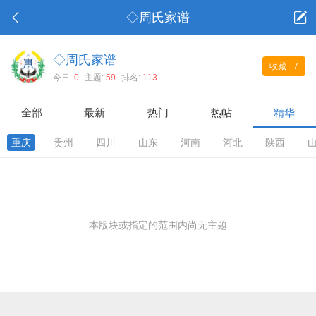
◇周氏家谱
◇周氏家谱
收藏
+7
今日:
0
主题:
59
排名:
113
全部
最新
热门
热帖
精华
重庆
贵州
四川
山东
河南
河北
陕西
本版块或指定的范围内尚无主题