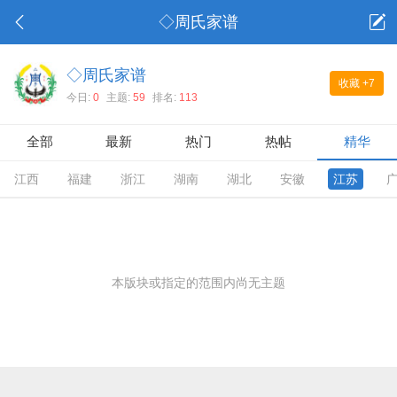
◇周氏家谱
◇周氏家谱
收藏
+7
今日:
0
主题:
59
排名:
113
全部
最新
热门
热帖
精华
江西
福建
浙江
湖南
湖北
安徽
江苏
本版块或指定的范围内尚无主题