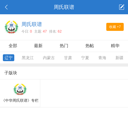
周氏联谱
周氏联谱
收藏
+7
今日:
0
主题:
47
排名:
62
全部
最新
热门
热帖
精华
辽宁
黑龙江
内蒙古
甘肃
宁夏
青海
新疆
子版块
《中华周氏联谱》专栏