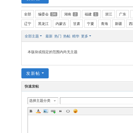
w.
全部
编委会
34
湖南
2
福建
1
浙江
广东
ch
in
辽宁
黑龙江
内蒙古
甘肃
宁夏
青海
新疆
西
az
全部主题
最新
热门
热帖
精华
更多
ho
u.
本版块或指定的范围内尚无主题
cn
宗
发新帖
旨
：
快速发帖
友
选择主题分类
谊
、
团
结