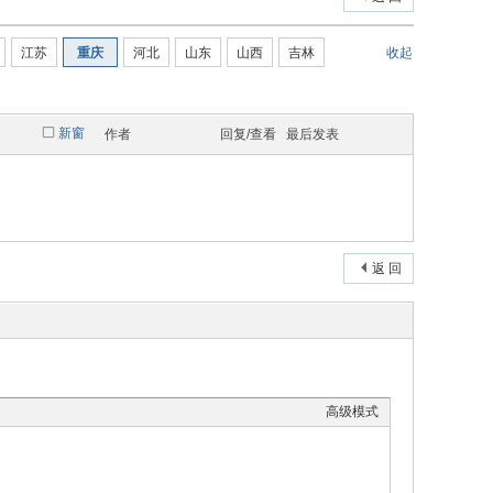
江苏
重庆
河北
山东
山西
吉林
收起
新窗
作者
回复/查看
最后发表
返 回
高级模式