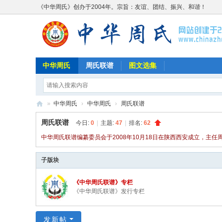
《中华周氏》创办于2004年。宗旨：友谊、团结、振兴、和谐！
中华周氏
周氏联谱
图文选集
»
中华周氏
›
中华周氏
›
周氏联谱
《
周氏联谱
今日:
0
|
主题:
47
|
排名:
62
中
中华周氏联谱编纂委员会于2008年10月18日在陕西西安成立，主
华
子版块
周
氏
《中华周氏联谱》专栏
》
《中华周氏联谱》发行专栏
w
w
发新帖