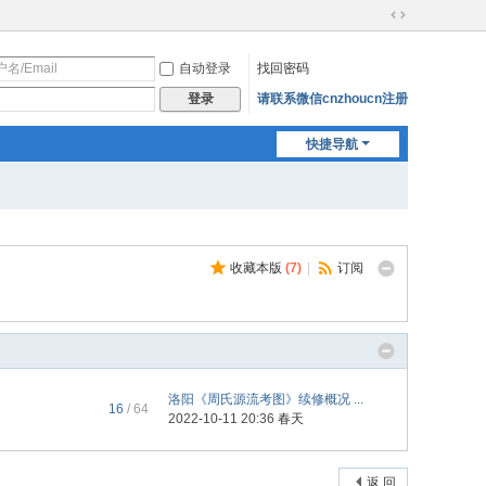
切
换
自动登录
找回密码
到
宽
请联系微信cnzhoucn注册
登录
版
快捷导航
收藏本版
(
7
)
|
订阅
洛阳《周氏源流考图》续修概况 ...
16
/ 64
2022-10-11 20:36
春天
返 回