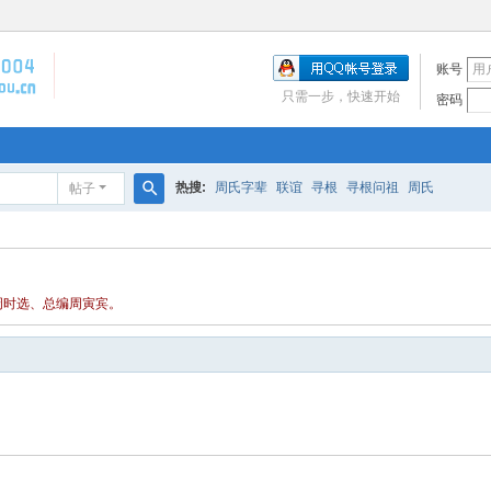
账号
只需一步，快速开始
密码
热搜:
周氏字辈
联谊
寻根
寻根问祖
周氏
帖子
搜
索
任周时选、总编周寅宾。