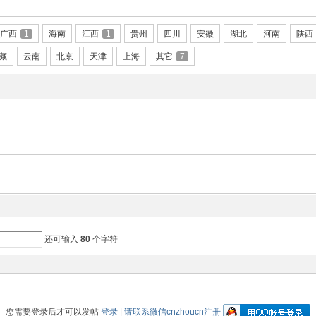
广西
1
海南
江西
1
贵州
四川
安徽
湖北
河南
陕西
藏
云南
北京
天津
上海
其它
7
还可输入
80
个字符
您需要登录后才可以发帖
登录
|
请联系微信cnzhoucn注册