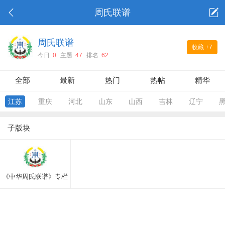
周氏联谱
周氏联谱
收藏
+7
今日:
0
主题:
47
排名:
62
全部
最新
热门
热帖
精华
江苏
重庆
河北
山东
山西
吉林
辽宁
子版块
《中华周氏联谱》专栏