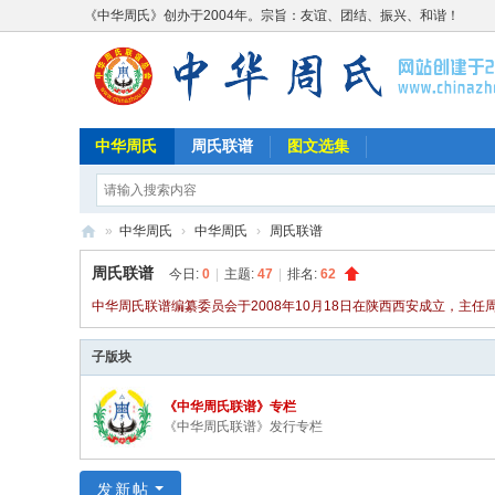
《中华周氏》创办于2004年。宗旨：友谊、团结、振兴、和谐！
中华周氏
周氏联谱
图文选集
»
中华周氏
›
中华周氏
›
周氏联谱
《
周氏联谱
今日:
0
|
主题:
47
|
排名:
62
中
中华周氏联谱编纂委员会于2008年10月18日在陕西西安成立，主
华
子版块
周
氏
《中华周氏联谱》专栏
》
《中华周氏联谱》发行专栏
w
w
发新帖