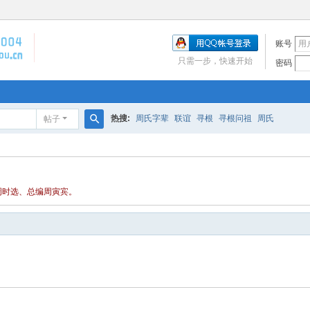
账号
只需一步，快速开始
密码
热搜:
周氏字辈
联谊
寻根
寻根问祖
周氏
帖子
搜
索
任周时选、总编周寅宾。