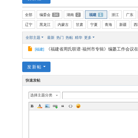
w.
全部
编委会
34
湖南
2
福建
1
浙江
广东
ch
in
辽宁
黑龙江
内蒙古
甘肃
宁夏
青海
新疆
西
az
全部主题
最新
热门
热帖
精华
更多
ho
《福建省周氏联谱·福州市专辑》编纂工作会议
[
福建
]
u.
cn
发新帖
宗
旨
快速发帖
：
选择主题分类
友
谊
、
团
结