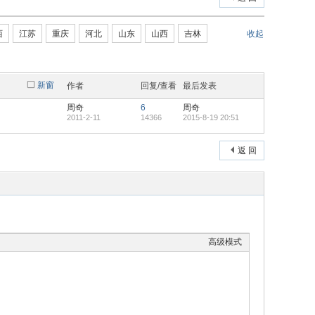
西
江苏
重庆
河北
山东
山西
吉林
收起
新窗
作者
回复/查看
最后发表
周奇
6
周奇
2011-2-11
14366
2015-8-19 20:51
返 回
高级模式