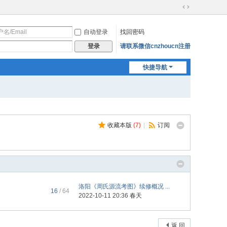
切
换
自动登录
找回密码
到
宽
请联系微信cnzhoucn注册
登录
版
快捷导航
收藏本版
(
7
)
|
订阅
洛阳《周氏源流考图》续修概况 ...
16
/ 64
2022-10-11 20:36
春天
返 回