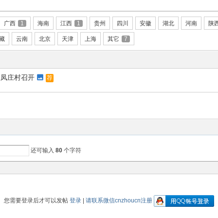
广西
1
海南
江西
1
贵州
四川
安徽
湖北
河南
陕
藏
云南
北京
天津
上海
其它
7
在凤庄村召开
荐
还可输入
80
个字符
您需要登录后才可以发帖
登录
|
请联系微信cnzhoucn注册