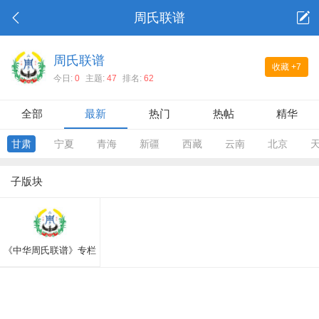
周氏联谱
周氏联谱
收藏
+7
今日:
0
主题:
47
排名:
62
全部
最新
热门
热帖
精华
甘肃
宁夏
青海
新疆
西藏
云南
北京
子版块
《中华周氏联谱》专栏