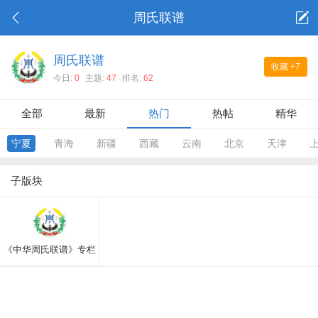
周氏联谱
周氏联谱
收藏
+7
今日:
0
主题:
47
排名:
62
全部
最新
热门
热帖
精华
宁夏
青海
新疆
西藏
云南
北京
天津
子版块
《中华周氏联谱》专栏