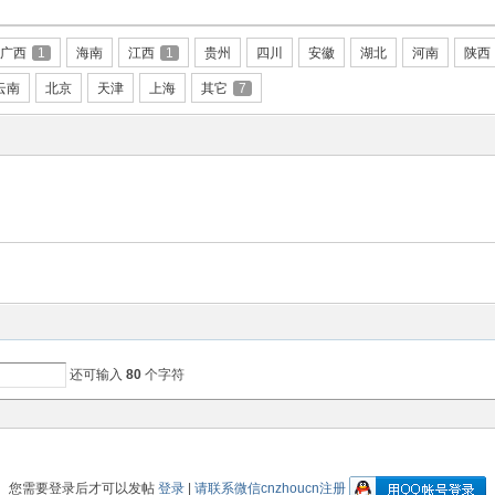
广西
1
海南
江西
1
贵州
四川
安徽
湖北
河南
陕西
云南
北京
天津
上海
其它
7
还可输入
80
个字符
您需要登录后才可以发帖
登录
|
请联系微信cnzhoucn注册