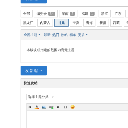
w.
全部
编委会
34
湖南
2
福建
1
浙江
广东
ch
in
黑龙江
内蒙古
甘肃
宁夏
青海
新疆
西藏
az
全部主题
最新
热门
热帖
精华
更多
ho
u.
本版块或指定的范围内尚无主题
cn
宗
发新帖
旨
：
快速发帖
友
选择主题分类
谊
、
团
结