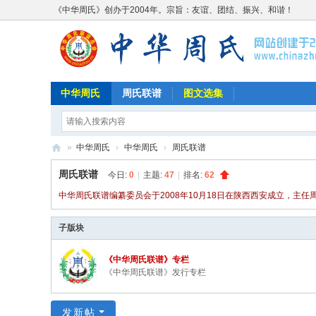
《中华周氏》创办于2004年。宗旨：友谊、团结、振兴、和谐！
中华周氏
周氏联谱
图文选集
»
中华周氏
›
中华周氏
›
周氏联谱
《
周氏联谱
今日:
0
|
主题:
47
|
排名:
62
中
中华周氏联谱编纂委员会于2008年10月18日在陕西西安成立，主
华
子版块
周
氏
《中华周氏联谱》专栏
》
《中华周氏联谱》发行专栏
w
w
发新帖