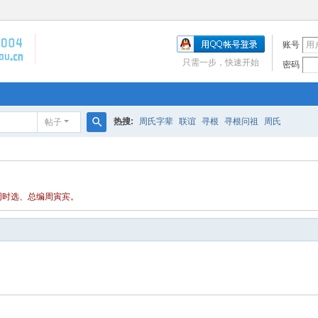
账号
只需一步，快速开始
密码
热搜:
周氏字辈
联谊
寻根
寻根问祖
周氏
帖子
搜
索
任周时选、总编周寅宾。