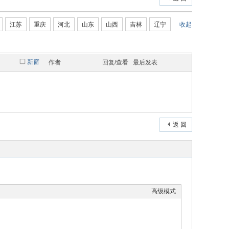
江苏
重庆
河北
山东
山西
吉林
辽宁
收起
新窗
作者
回复/查看
最后发表
返 回
高级模式