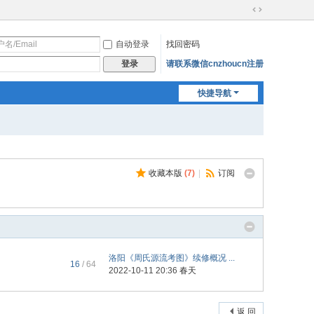
切
换
自动登录
找回密码
到
宽
请联系微信cnzhoucn注册
登录
版
快捷导航
收藏本版
(
7
)
|
订阅
洛阳《周氏源流考图》续修概况 ...
16
/ 64
2022-10-11 20:36
春天
返 回