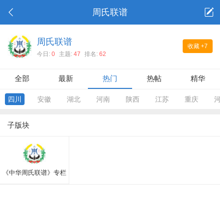
周氏联谱
周氏联谱
收藏
+7
今日:
0
主题:
47
排名:
62
全部
最新
热门
热帖
精华
四川
安徽
湖北
河南
陕西
江苏
重庆
子版块
《中华周氏联谱》专栏