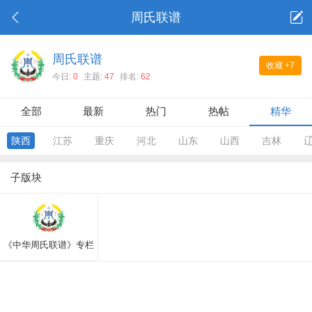
周氏联谱
周氏联谱
收藏
+7
今日:
0
主题:
47
排名:
62
全部
最新
热门
热帖
精华
陕西
江苏
重庆
河北
山东
山西
吉林
子版块
《中华周氏联谱》专栏