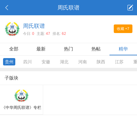
周氏联谱
周氏联谱
收藏
+7
今日:
0
主题:
47
排名:
62
全部
最新
热门
热帖
精华
贵州
四川
安徽
湖北
河南
陕西
江苏
子版块
《中华周氏联谱》专栏