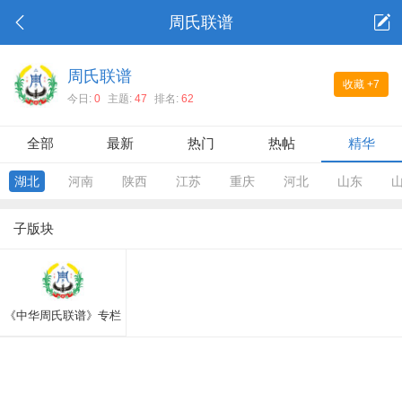
周氏联谱
周氏联谱
收藏
+7
今日:
0
主题:
47
排名:
62
全部
最新
热门
热帖
精华
湖北
河南
陕西
江苏
重庆
河北
山东
子版块
《中华周氏联谱》专栏