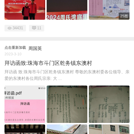
25图
34431
11
点击重新加载
周国英
2023-3-10
拜访函致:珠海市斗门区乾务镇东澳村
拜访函 致:珠海市斗门区乾务镇东澳村 尊敬的东澳村委各位领导、亲
爱的东澳村各位周氏宗亲: 大 ...