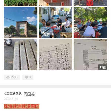
13图
7535
3
点击重新加载
周国英
2019-4-24
珠海莲洲莲溪周氏