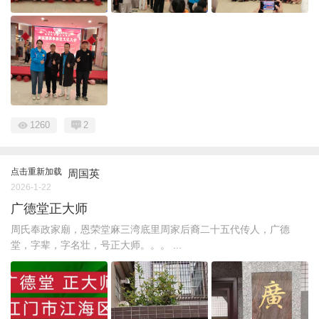
1260
2
点击重新加载
周国英
2026-1-22
广德堂正大师
周氏奉政家廟，恩荣堂麻三湾底里周家后裔二十五代传人，广德
堂，字辈，字名壮，号正大师。。。 ...