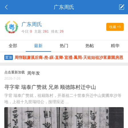
广东周氏
广东周氏
收藏
+5
今日:
0
主题:
261
排名:
26
全部
最新
热门
热帖
精华
周惇頥濂溪后裔-焘-縯-直卿-宣禮-鳳岡-天祐始祖沙富蔴園房恩
置顶
榮堂
点击重新加载
周年发
2026-7-26
寻字辈 瑞泰广赞就 兄弟 顺德陈村迁中山
字背 瑞泰广赞就，祖籍陈村，开基祖二十世泰升迁中山黄圃阜沙等
地，上祖十九世瑞结公，按理应还 ...