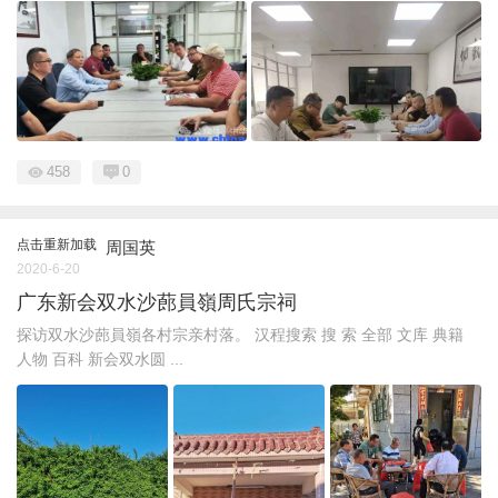
458
0
点击重新加载
周国英
2020-6-20
广东新会双水沙蓢員嶺周氏宗祠
探访双水沙蓢員嶺各村宗亲村落。 汉程搜索 搜 索 全部 文库 典籍
人物 百科 新会双水圆 ...