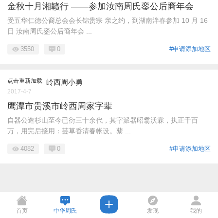
金秋十月湘赣行 ——参加汝南周氏銮公后裔年会
受五华仁德公裔总会会长锦贵宗 亲之约，到湖南泮春参加 10 月 16
日 汝南周氏銮公后裔年会 ...
3550
0
#申请添加地区
点击重新加载
岭西周小勇
2017-4-7
鹰潭市贵溪市岭西周家字辈
自器公造杉山至今已衍三十余代，其字派器昭翥沃霖，执正千百
万，用完后接用：芸草香清春帐设。藜 ...
4082
0
#申请添加地区
首页
中华周氏
发现
我的