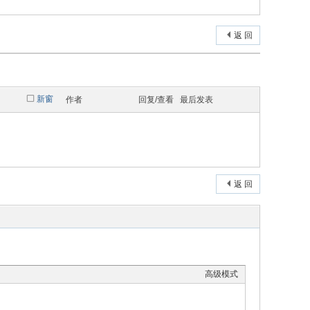
返 回
新窗
作者
回复/查看
最后发表
返 回
高级模式