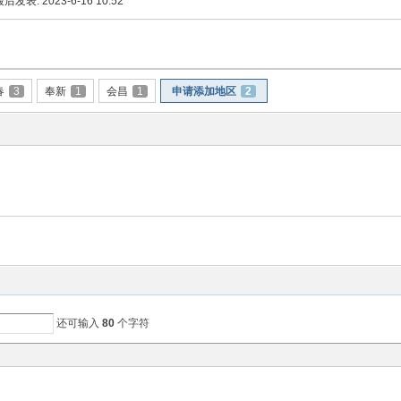
后发表: 2023-6-16 10:52
春
3
奉新
1
会昌
1
申请添加地区
2
还可输入
80
个字符