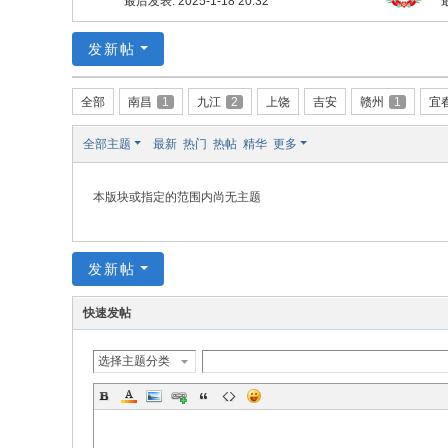
最后发表: 2025-1-18 20:32
最
w.
发新帖
ch
in
全部
南昌
1
九江
2
上饶
吉安
赣州
1
宜
az
ho
全部主题
最新
热门
热帖
精华
更多
u.
cn
本版块或指定的范围内尚无主题
宗
旨
发新帖
：
友
快速发帖
谊
选择主题分类
、
团
结