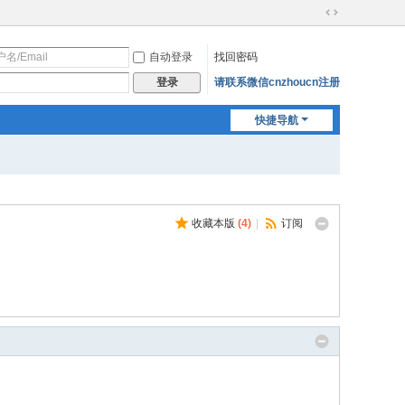
切
换
自动登录
找回密码
到
宽
请联系微信cnzhoucn注册
登录
版
快捷导航
收藏本版
(
4
)
|
订阅