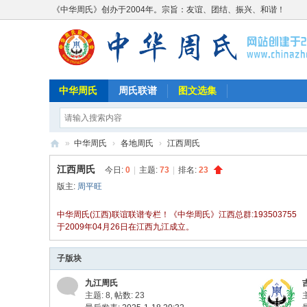
《中华周氏》创办于2004年。宗旨：友谊、团结、振兴、和谐！
中华周氏
周氏联谱
图文选集
»
中华周氏
›
各地周氏
›
江西周氏
《
江西周氏
今日:
0
|
主题:
73
|
排名:
23
中
版主:
周平旺
华
中华周氏(江西)联谊联谱专栏！《中华周氏》江西总群:193503755
周
于2009年04月26日在江西九江成立。
氏
子版块
》
w
九江周氏
主题: 8
,
帖数: 23
w