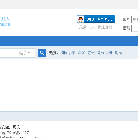
账号
只需一步，快速开始
密码
热搜:
周氏字辈
联谊
寻根
寻根问祖
周氏
帖子
搜
索
吉安遂川周氏
主题: 70
,
帖数: 407