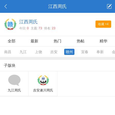
江西周氏
江西周氏
收藏
+4
今日:
0
主题:
73
排名:
23
全部
最新
热门
热帖
精华
南昌
九江
上饶
吉安
赣州
宜春
奉新
子版块
九江周氏
吉安遂川周氏