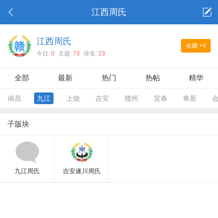
江西周氏
江西周氏
收藏
+4
今日:
0
主题:
73
排名:
23
全部
最新
热门
热帖
精华
南昌
九江
上饶
吉安
赣州
宜春
奉新
子版块
九江周氏
吉安遂川周氏